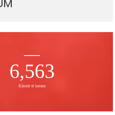
UM
6,563
Klientë të lumtur