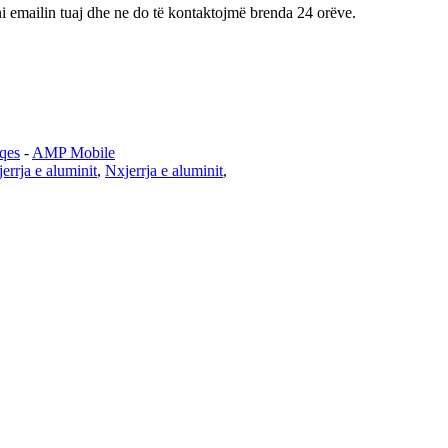
ini emailin tuaj dhe ne do të kontaktojmë brenda 24 orëve.
aqes
-
AMP Mobile
errja e aluminit
,
Nxjerrja e aluminit
,