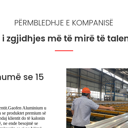
PËRMBLEDHJE E KOMPANISË
 i zgjidhjes më të mirë të talen
humë se 15
ientit.Gaofen Aluminium u
n se produktet premium së
aj klientit do të kalonin
ë, ne ende besojmë se