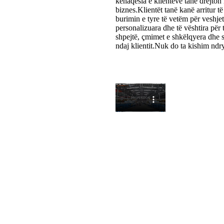
kënaqësia e klientëve tanë drejton
biznes.Klientët tanë kanë arritur 
burimin e tyre të vetëm për veshjet
personalizuara dhe të vështira për t
shpejtë, çmimet e shkëlqyera dhe 
ndaj klientit.Nuk do ta kishim ndr