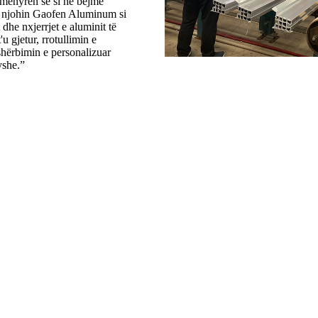
 mënyrën se si ne bëjmë
të njohin Gaofen Aluminum si
 dhe nxjerrjet e aluminit të
'u gjetur, rrotullimin e
shërbimin e personalizuar
yshe.”