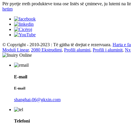
Për pyetje rreth produkteve tona ose listës së çmimeve, ju lutemi na l
hetim
© Copyright - 2010-2023 : Të gjitha të drejtat e rezervuara.
Harta e f
Moduli Linear
,
2080 Ekstrudimi
,
Profili alumini
,
Profili i aluminit
,
Nxj
E-mail
E-mail
shanghai-06@gkxin.com
Telefoni