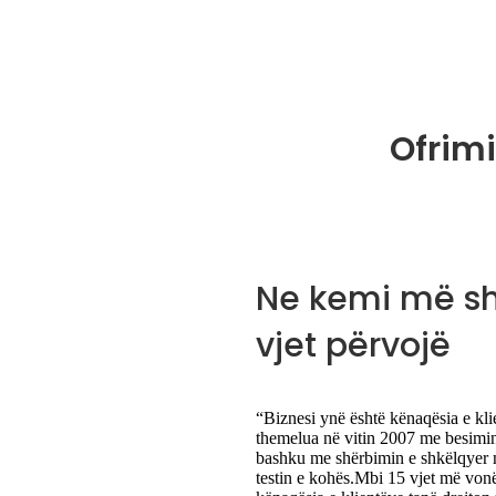
Ofrimi
Ne kemi më s
vjet përvojë
“Biznesi ynë është kënaqësia e kl
themelua në vitin 2007 me besimi
bashku me shërbimin e shkëlqyer nd
testin e kohës.Mbi 15 vjet më von