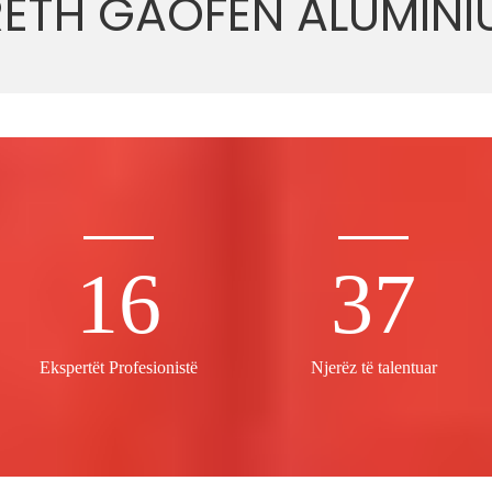
RETH GAOFEN ALUMINI
16
37
Ekspertët Profesionistë
Njerëz të talentuar