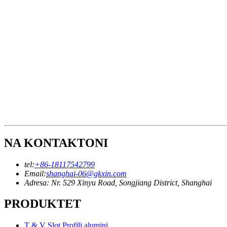
NA KONTAKTONI
tel:
+86-18117542799
Email:
shanghai-06@gkxin.com
Adresa: Nr. 529 Xinyu Road, Songjiang District, Shanghai
PRODUKTET
T & V Slot Profili alumini