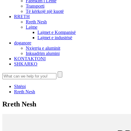
Fabrikim i Lehtë
Transporti
Të kërkojë një kuotë
RRETH
Rreth Nesh
Lajme
Lajmet e Kompanisë
Lajmet e industrisë
doganore
Nxjerrja e aluminit
Inkuadrim alumini
KONTAKTONI
SHKARKO
Shtëpi
Rreth Nesh
Rreth Nesh