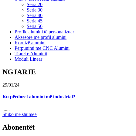
Seria 20
Seria 30
Seria 40
Seria 45
Seria 50
Proflie alumini të personalizuar
Aksesorë me profil alumini
Kornizë alumini
Përpunimi me CNC Alumini
Trarët e Aluminit
Moduli Linear
NGJARJE
29/01/24
Ku përdoret alumini më industrial?
......
Shiko më shumë+
Abonentët