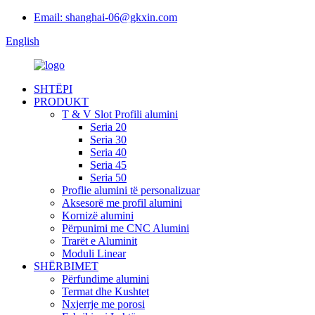
Email: shanghai-06@gkxin.com
English
SHTËPI
PRODUKT
T & V Slot Profili alumini
Seria 20
Seria 30
Seria 40
Seria 45
Seria 50
Proflie alumini të personalizuar
Aksesorë me profil alumini
Kornizë alumini
Përpunimi me CNC Alumini
Trarët e Aluminit
Moduli Linear
SHËRBIMET
Përfundime alumini
Termat dhe Kushtet
Nxjerrje me porosi